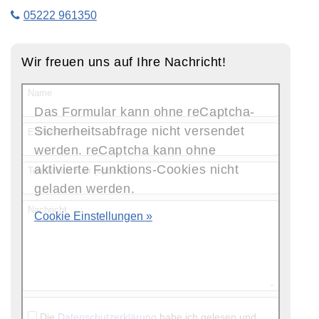
05222 961350
Wir freuen uns auf Ihre Nachricht!
Name
Das Formular kann ohne reCaptcha-
Sicherheitsabfrage nicht versendet
E-Mail-Adresse
werden. reCaptcha kann ohne
aktivierte Funktions-Cookies nicht
Telefonnummer (optional)
geladen werden.
Nachricht
Cookie Einstellungen »
Die
Datenschutzerklärung
habe ich gelesen und