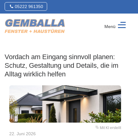
05222 961350
Menü
Gemballa
Fenster
&
Vordach am Eingang sinnvoll planen:
Haustüren
GmbH
Schutz, Gestaltung und Details, die im
Alltag wirklich helfen
Mit KI erstellt
22. Juni 2026